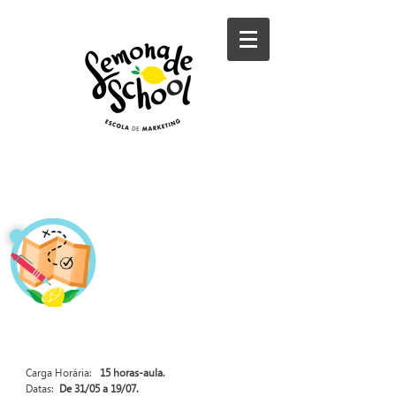
CURSO DE DESIGN
SPRINT E LEAN START-
UP SQUAD
DESIGN FOR BUSINESS!
Carga Horária:
15 horas-aula.
Datas:
De 31/05 a 19/07.