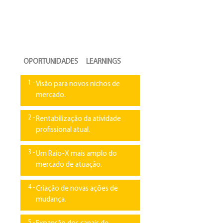
OPORTUNIDADES
&
LEARNINGS
1 -
Visão para novos nichos de
mercado.
2 -
Rentabilização da atividade
profissional atual.
3 -
Um Raio-X mais amplo do
mercado de atuação.
4 -
Criação de novas ações de
mudança.
5 -