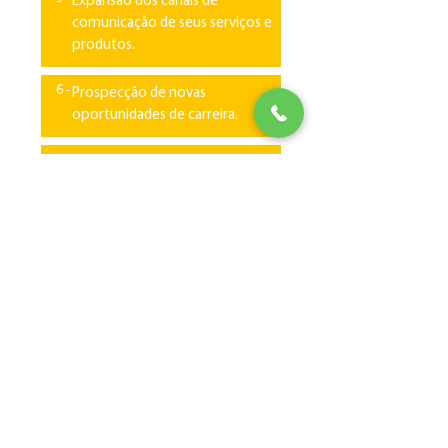
Expansão dos canais de
comunicação de seus serviços e
produtos.
6 -
Prospecção de novas
oportunidades de carreira.
7 -
Criação de Market Place e
Networking de qualidade.
8 -
Reciclagem profissional
diferenciada.
9 -
Valorização profissional.
TEXTO DE ESPAÇO
LEMONADE SCHOOL